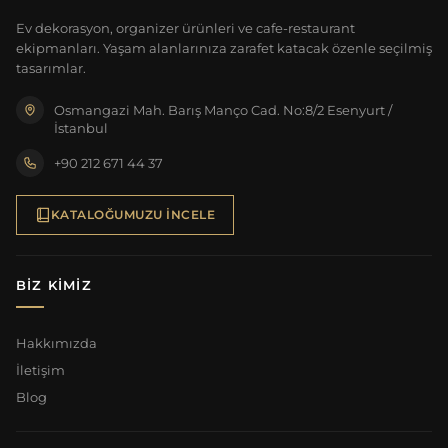
Ev dekorasyon, organizer ürünleri ve cafe-restaurant
ekipmanları. Yaşam alanlarınıza zarafet katacak özenle seçilmiş
tasarımlar.
Osmangazi Mah. Barış Manço Cad. No:8/2 Esenyurt /
İstanbul
+90 212 671 44 37
KATALOĞUMUZU İNCELE
BIZ KIMIZ
Hakkımızda
İletişim
Blog