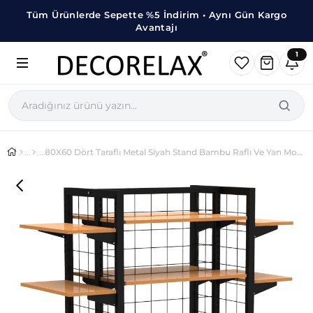
Tüm Ürünlerde Sepette %5 İndirim • Aynı Gün Kargo
Avantajı
1
80X60 Dört Taraflı Metal Siyah Stand Bambu Raflı Ve Yan Modül Raflı Set