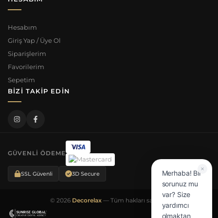
Hesabım
Giriş Yap / Üye Ol
Siparişlerim
Favorilerim
Sepetim
BIZI TAKIP EDIN
GÜVENLI ÖDEME
Merhaba! Bir
SSL Güvenli
3D Secure
sorunuz mu
var? Size
© 2026
Decorelax
— Tüm hakları saklıdır.
yardımcı
olmaktan