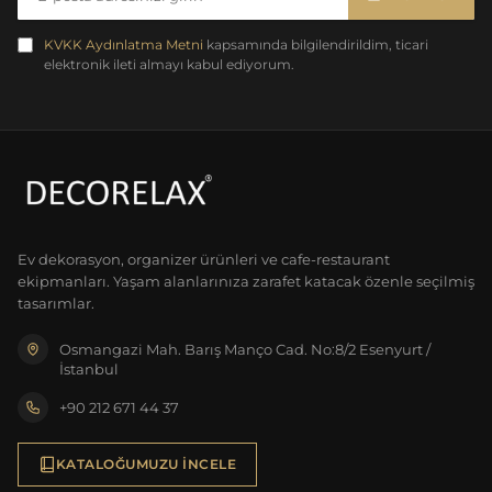
KVKK Aydınlatma Metni
kapsamında bilgilendirildim, ticari
elektronik ileti almayı kabul ediyorum.
Ev dekorasyon, organizer ürünleri ve cafe-restaurant
ekipmanları. Yaşam alanlarınıza zarafet katacak özenle seçilmiş
tasarımlar.
Osmangazi Mah. Barış Manço Cad. No:8/2 Esenyurt /
İstanbul
+90 212 671 44 37
KATALOĞUMUZU İNCELE