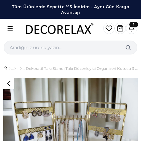
Tüm Ürünlerde Sepette %5 İndirim • Aynı Gün Kargo
Avantajı
1
Dekoratif Takı Standı Takı Düzenleyici Organizeri Kutusu 3 Parça Kolye Yüzük Küpelik Model-2 Gold