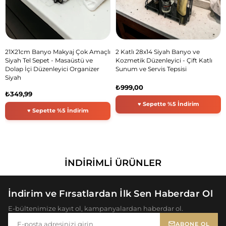
21X21cm Banyo Makyaj Çok Amaçlı
2 Katlı 28x14 Siyah Banyo ve
Siyah Tel Sepet - Masaüstü ve
Kozmetik Düzenleyici - Çift Katlı
Dolap İçi Düzenleyici Organizer
Sunum ve Servis Tepsisi
Siyah
₺999,00
₺349,99
İNDIRIMLI ÜRÜNLER
İndirim ve Fırsatlardan İlk Sen Haberdar Ol
E-bültenimize kayıt ol, kampanyalardan haberdar ol.
ABONE OL