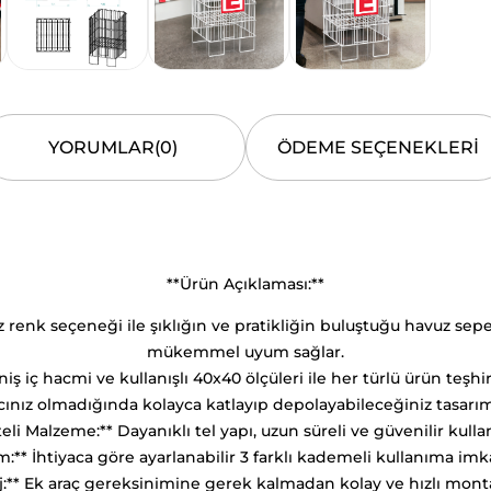
YORUMLAR
(0)
ÖDEME SEÇENEKLERI
**Ürün Açıklaması:**
 renk seçeneği ile şıklığın ve pratikliğin buluştuğu havuz sepe
mükemmel uyum sağlar.
iş iç hacmi ve kullanışlı 40x40 ölçüleri ile her türlü ürün teşhir
yacınız olmadığında kolayca katlayıp depolayabileceğiniz tasarım
teli Malzeme:** Dayanıklı tel yapı, uzun süreli ve güvenilir kull
:** İhtiyaca göre ayarlanabilir 3 farklı kademeli kullanıma imka
j:** Ek araç gereksinimine gerek kalmadan kolay ve hızlı mont