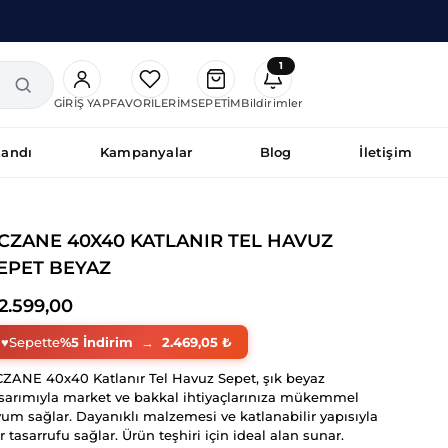
1
GIRIŞ YAP
FAVORILERIM
SEPETIM
Bildirimler
tandı
Kampanyalar
Blog
İletişim
CZANE 40X40 KATLANIR TEL HAVUZ
EPET BEYAZ
2.599,00
♥
Sepette
%5 İndirim
→
2.469,05 ₺
ZANE 40x40 Katlanır Tel Havuz Sepet, şık beyaz
sarımıyla market ve bakkal ihtiyaçlarınıza mükemmel
um sağlar. Dayanıklı malzemesi ve katlanabilir yapısıyla
r tasarrufu sağlar. Ürün teşhiri için ideal alan sunar.