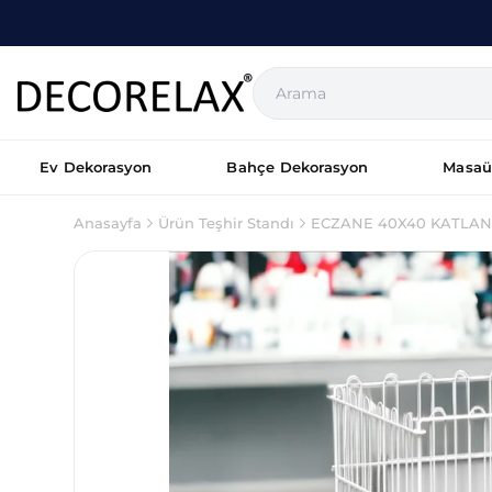
Ev Dekorasyon
Bahçe Dekorasyon
Masaü
Anasayfa
Ürün Teşhir Standı
ECZANE 40X40 KATLAN