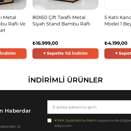
ı Metal
80X60 Çift Taraflı Metal
5 Katlı Kanc
bu Raflı Ve
Siyah Stand Bambu Raflı
Model 1 Be
Set
₺16.999,00
₺4.199,00
İNDIRIMLI ÜRÜNLER
Sen Haberdar
KVKK Aydınlatma Metni
kapsamında bilgilend
ediyorum.
aberdar ol.