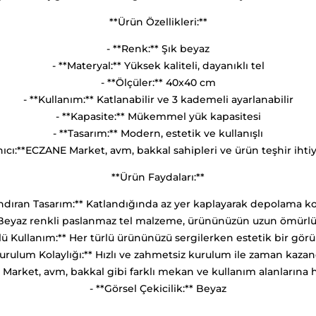
**Ürün Özellikleri:**
- **Renk:** Şık beyaz
- **Materyal:** Yüksek kaliteli, dayanıklı tel
- **Ölçüler:** 40x40 cm
- **Kullanım:** Katlanabilir ve 3 kademeli ayarlanabilir
- **Kapasite:** Mükemmel yük kapasitesi
- **Tasarım:** Modern, estetik ve kullanışlı
nıcı:**ECZANE Market, avm, bakkal sahipleri ve ürün teşhir ihti
**Ürün Faydaları:**
ndıran Tasarım:** Katlandığında az yer kaplayarak depolama kol
* Beyaz renkli paslanmaz tel malzeme, ürününüzün uzun ömürlü 
lü Kullanım:** Her türlü ürününüzü sergilerken estetik bir gör
Kurulum Kolaylığı:** Hızlı ve zahmetsiz kurulum ile zaman kazand
 Market, avm, bakkal gibi farklı mekan ve kullanım alanlarına h
- **Görsel Çekicilik:** Beyaz