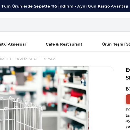
Tüm Ürünlerde Sepette %5 İndirim • Aynı Gün Kargo Avantajı
stü Aksesuar
Cafe & Restaurant
Ürün Teşhir S
IR TEL HAVUZ SEPET BEYAZ
E
S
₺
EC
ta
uy
ye