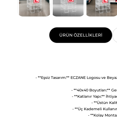
ÜRÜN ÖZELLIKLERI
- **Eşsiz Tasarım:** ECZANE Logosu ve Beyaz
- **40x40 Boyutları:** Gen
- **Katlanır Yapı:** İhti
- **Üstün Kali
- **Üç Kademeli Kullanım
- **Kolay Monta