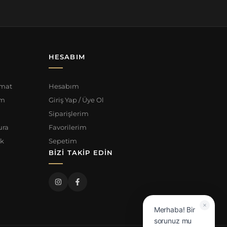
HESABIM
imat
Hesabım
im
Giriş Yap / Üye Ol
Siparişlerim
ura
Favorilerim
ik
Sepetim
BIZI TAKIP EDIN
Merhaba! Bir
sorunuz mu