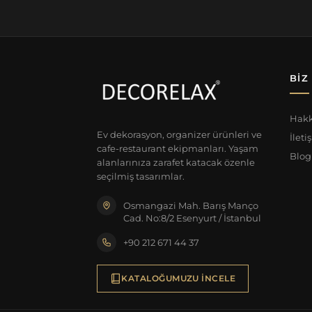
BIZ
Hak
Ev dekorasyon, organizer ürünleri ve
İleti
cafe-restaurant ekipmanları. Yaşam
Blog
alanlarınıza zarafet katacak özenle
seçilmiş tasarımlar.
Osmangazi Mah. Barış Manço
Cad. No:8/2 Esenyurt / İstanbul
+90 212 671 44 37
KATALOĞUMUZU İNCELE