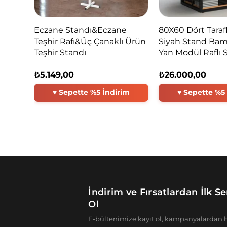
Eczane Standı&Eczane
80X60 Dört Tarafl
Teşhir Rafı&Üç Çanaklı Ürün
Siyah Stand Bam
Teşhir Standı
Yan Modül Raflı 
₺5.149,00
₺26.000,00
İndirim ve Fırsatlardan İlk 
Ol
E-bültenimize kayıt ol, kampanyalardan h