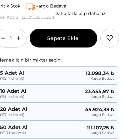
ritik Stok
Kargo Bedava
Daha fazla alıp daha az
tok Kodu
(202102900221)
emek için bir miktar seçin:
5 Adet Al
12.098,34 ₺
(%2 İndirimli)
Kargo Bedava
10 Adet Al
23.455,97 ₺
(%5 İndirimli)
Kargo Bedava
20 Adet Al
45.924,33 ₺
(%7 İndirimli)
Kargo Bedava
50 Adet Al
111.107,25 ₺
(%10 İndirimli)
Kargo Bedava