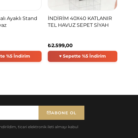
alı Ayaklı Stand
İNDİRİM 40X40 KATLANIR
yaz
TEL HAVUZ SEPET SİYAH
₺2.599,00
ABONE OL
irildim, ticari elektronik ileti almayı kabul