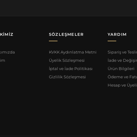
 KIMIZ
SÖZLEŞMELER
YARDIM
kımızda
KVKK Aydınlatma Metni
Sipariş ve Tesl
şim
Üyelik Sözleşmesi
İade ve Değiş
İptal ve İade Politikası
Ürün Bilgileri
Gizlilik Sözleşmesi
Ödeme ve Fat
Hesap ve Üyel