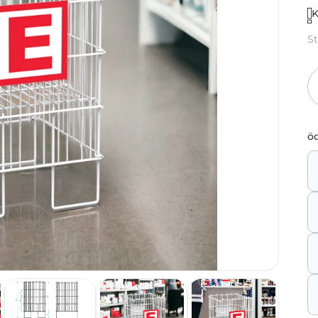
K
S
öd